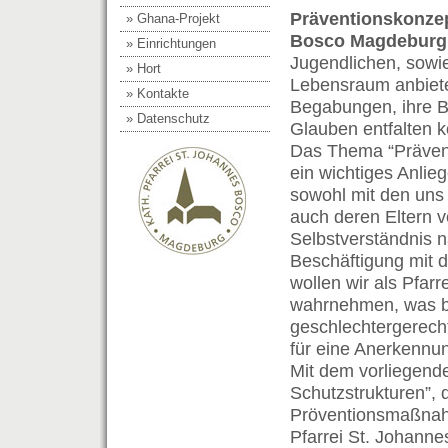
Präventionskonzep
» Ghana-Projekt
Bosco Magdebur
» Einrichtungen
Jugendlichen, sowie
» Hort
Lebensraum anbieten
» Kontakte
Begabungen, ihre B
» Datenschutz
Glauben entfalten 
Das Thema “Präventi
ein wichtiges Anlie
sowohl mit den uns
auch deren Eltern 
Selbstverständnis 
Beschäftigung mit 
wollen wir als Pfarr
wahrnehmen, was b
geschlechtergerecht
für eine Anerkennun
Mit dem vorliegen
Schutzstrukturen”,
Pröventionsmaßnah
Pfarrei St. Johanne